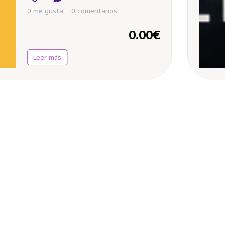
0 me gusta
0
comentarios
0.00
€
Leer más