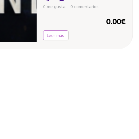
0 me gusta
0
comentarios
0.00
€
Leer más