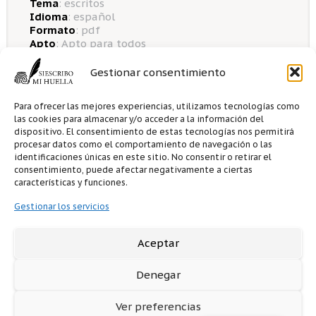
Tema
:
escritos
Idioma
:
español
Formato
: pdf
Apto
: Apto para todos
Gestionar consentimiento
Para ofrecer las mejores experiencias, utilizamos tecnologías como
las cookies para almacenar y/o acceder a la información del
0 me gusta
0
comentarios
dispositivo. El consentimiento de estas tecnologías nos permitirá
procesar datos como el comportamiento de navegación o las
identificaciones únicas en este sitio. No consentir o retirar el
consentimiento, puede afectar negativamente a ciertas
Opciones para la venta
características y funciones.
Gestionar los servicios
0.00
€
0 descargas
Aceptar
Para obtener el libro debe
registrarse
o
acceder como
invitado
.
Denegar
Ver preferencias