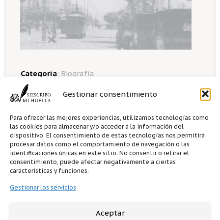
Categoría
:
Biografía
Tema
:
escritos
Idioma
:
español
Gestionar consentimiento
Formato
: pdf
Apto
: Apto para todos
Para ofrecer las mejores experiencias, utilizamos tecnologías como
las cookies para almacenar y/o acceder a la información del
dispositivo. El consentimiento de estas tecnologías nos permitirá
procesar datos como el comportamiento de navegación o las
identificaciones únicas en este sitio. No consentir o retirar el
consentimiento, puede afectar negativamente a ciertas
1 me gusta
0
comentarios
características y funciones.
Gestionar los servicios
Opciones para la venta
Aceptar