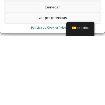
Denegar
6.00
€
0 ventas este mes
Para obtener el libro debe
registrarse
o
Ver preferencias
acceder como
invitado
.
Política de Cookies
Aviso legal
Español