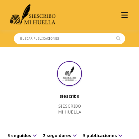
Skip
to
content
Buscar:
siescribo
SIESCRIBO
MI HUELLA
3 seguidos
2 seguidores
5 publicaciones