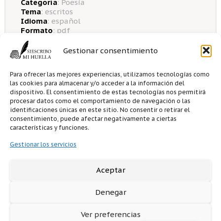
Categoría
:
Poesía
Tema
:
escritos
Idioma
:
español
Formato
: pdf
Apto
: Apto para todos
Gestionar consentimiento
Para ofrecer las mejores experiencias, utilizamos tecnologías como
las cookies para almacenar y/o acceder a la información del
dispositivo. El consentimiento de estas tecnologías nos permitirá
0 me gusta
0
comentarios
procesar datos como el comportamiento de navegación o las
identificaciones únicas en este sitio. No consentir o retirar el
consentimiento, puede afectar negativamente a ciertas
características y funciones.
Opciones para la venta
Gestionar los servicios
Aceptar
0.00€
1 descargas
Para obtener el libro debe
registrarse
o
Denegar
acceder como
invitado
.
Ver preferencias