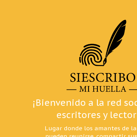
Skip
to
content
¡Bienvenido a la red so
escritores y lector
Lugar donde los amantes de la
pueden reunirse, compartir sus