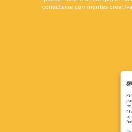
conectarse con mentes creativa
Par
par
de
nav
con
fun
Ges