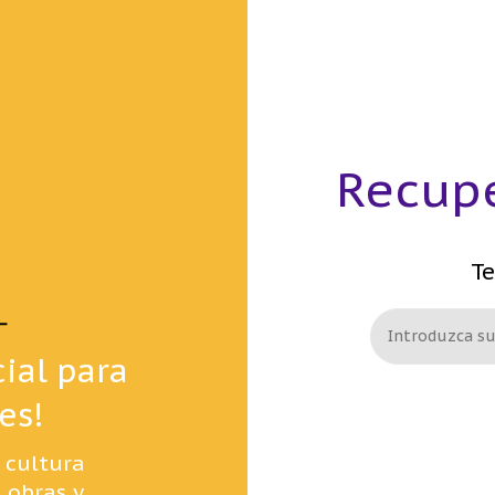
Recupe
Te
cial para
es!
 cultura
 obras y