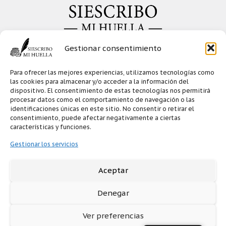
Gestionar consentimiento
Su cuenta ha sido activada
Para ofrecer las mejores experiencias, utilizamos tecnologías como
con éxito!
las cookies para almacenar y/o acceder a la información del
dispositivo. El consentimiento de estas tecnologías nos permitirá
procesar datos como el comportamiento de navegación o las
por favor inicie sección
identificaciones únicas en este sitio. No consentir o retirar el
consentimiento, puede afectar negativamente a ciertas
características y funciones.
Ir
Gestionar los servicios
al
login
Aceptar
Denegar
Ver preferencias