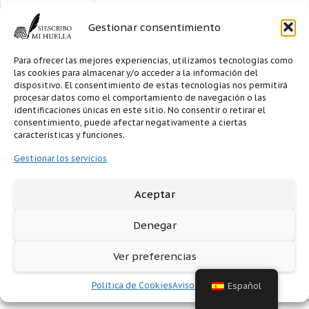
Drácula
5.00
€
Gestionar consentimiento
Añadir
Para ofrecer las mejores experiencias, utilizamos tecnologías como
las cookies para almacenar y/o acceder a la información del
al
dispositivo. El consentimiento de estas tecnologías nos permitirá
carrito
procesar datos como el comportamiento de navegación o las
identificaciones únicas en este sitio. No consentir o retirar el
consentimiento, puede afectar negativamente a ciertas
características y funciones.
Gestionar los servicios
Aceptar
Denegar
Ver preferencias
Política de Cookies
Aviso legal
Español