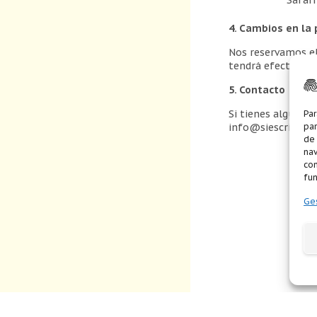
4. Cambios en la 
Nos reservamos el
tendrá efecto inm
5. Contacto
Si tienes alguna p
Par
info@siescribo.c
par
de
nav
con
fun
Ges