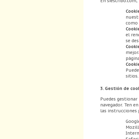
En siescribo.com, 
Cooki
nuestr
como e
Cooki
el ren
se des
Cooki
mejora
página
Cooki
Pueden
sitios.
3. Gestión de coo
Puedes gestionar t
navegador. Ten en 
las instrucciones
Googl
Mozill
Intern
Safari