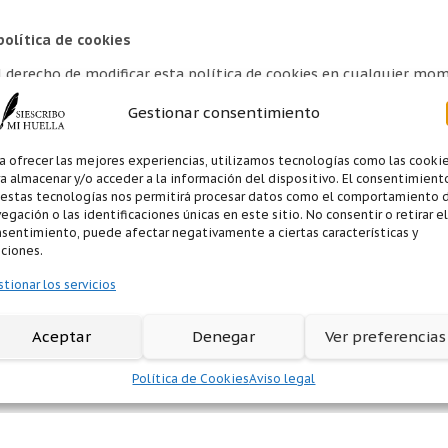
política de cookies
 derecho de modificar esta política de cookies en cualquier mom
ediato después de su publicación.
Gestionar consentimiento
regunta sobre nuestra política de cookies, puedes contactarnos a
a ofrecer las mejores experiencias, utilizamos tecnologías como las cooki
om.
a almacenar y/o acceder a la información del dispositivo. El consentimient
 estas tecnologías nos permitirá procesar datos como el comportamiento 
egación o las identificaciones únicas en este sitio. No consentir o retirar el
sentimiento, puede afectar negativamente a ciertas características y
ciones.
tionar los servicios
Aceptar
Denegar
Ver preferencias
Política de Cookies
Aviso legal