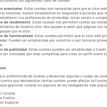
utilizamos los siguientes tipos de cookies:
es esenciales
: Estas cookies son necesarias para que el sitio w
os sistemas. Suelen establecerse en respuesta a acciones que rea
stablecer tus preferencias de privacidad, iniciar sesión o compl
es de rendimiento
: Estas cookies nos permiten contar las visit
dimiento de nuestro sitio. Nos ayudan a saber qué páginas son l
plazan por el sitio.
es de funcionalidad
: Estas cookies permiten que el sitio web p
das. Pueden ser establecidas por nosotros o por terceros prove
s.
es de publicidad
: Estas cookies pueden ser establecidas a través 
 ser utilizadas por esas compañías para crear un perfil sobre t
kies
us preferencias de cookies y desactivar algunas o todas las cook
cuenta que deshabilitar ciertas cookies puede afectar la funcion
 para gestionar cookies en algunos de los navegadores más popul
e Chrome
a Firefox
et Explorer